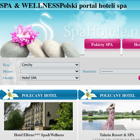
SPA & WELLNESS
Polski portal hoteli spa
Pakiety SPA
Hot
Kraj:
Miasto:
Standard:
Obiekt:
POLECANY HOTEL
POLECANY HOTEL
Hotel Elbrus*** Spa&Wellness
Talaria Resort & SPA
Jedyne takie miejsce w Szczyrku
LETNIE SPA SZYTE NA MIAR