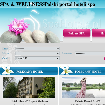
SPA & WELLNESS
Polski portal hoteli spa
Pakiety SPA
Hot
Kraj:
Miasto:
Standard:
Obiekt:
POLECANY HOTEL
POLECANY HOTEL
Hotel Elbrus*** Spa&Wellness
Talaria Resort & SPA
Jedyne takie miejsce w Szczyrku
LETNIE SPA SZYTE NA MIAR