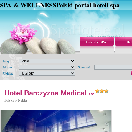
SPA & WELLNESS
Polski portal hoteli spa
Pakiety SPA
Hot
Kraj:
Miasto:
Standard:
Obiekt:
Hotel Barczyzna Medical
SPA
Polska »
Nekla