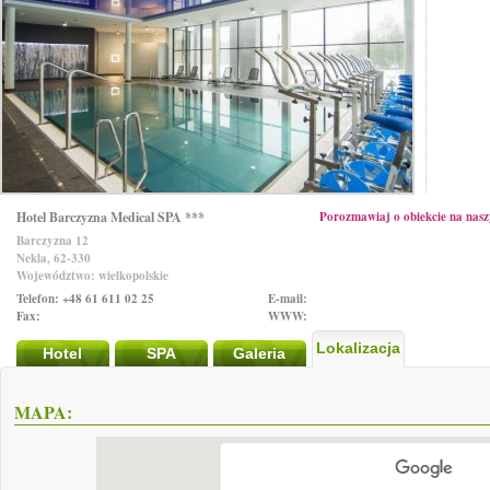
Hotel Barczyzna Medical SPA ***
Porozmawiaj o obiekcie na na
Barczyzna 12
Nekla, 62-330
Województwo: wielkopolskie
Telefon: +48 61 611 02 25
E-mail:
Fax:
WWW:
Lokalizacja
Hotel
SPA
Galeria
MAPA: