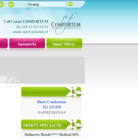
Call Center COMFORTUM
tel. +48 42 631 02 03
email:
spa@spahotele.pl
Aquaparki
Super Oferty
Biuro Comfortum
512 233 070
NAPISZ DO NAS
OFERTY SPECJALNE
Malinowe Hotele**** Medical SPA