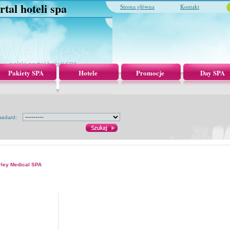
rtal hoteli spa
Strona główna
Kontakt
Pakiety SPA
Hotele
Promocje
Day SPA
andard:
rley Medical SPA