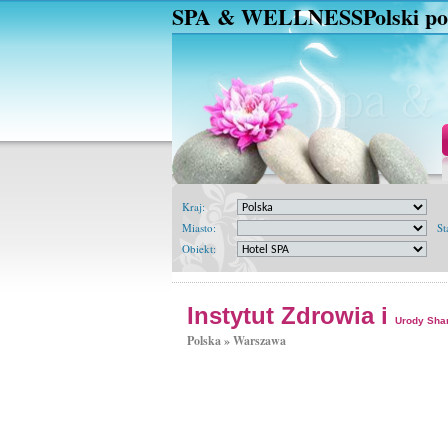
SPA & WELLNESS
Polski po
Kraj:
Miasto:
St
Obiekt:
Instytut Zdrowia i
Urody Sha
Polska »
Warszawa