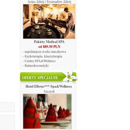
Solec-Zdrój / Świeradów-Zdrój
Pakiety Medical SPA
od 889.50 PLN
- najsilniejsza woda siarczkowa
- fizykoterapia, kinezyterapia
- Centra SPA&Wellness
- Balneokosmetyki
OFERTY SPECJALNE
Hotel Elbrus*** Spa&Wellness
Szczyrk