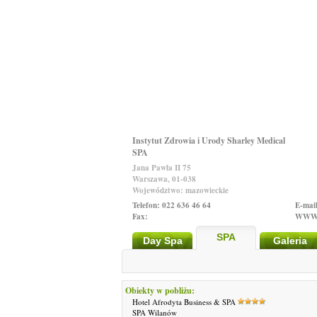
Instytut Zdrowia i Urody Sharley Medical
SPA
Jana Pawła II 75
Warszawa, 01-038
Województwo: mazowieckie
Telefon: 022 636 46 64
E-mail
Fax:
WWW
SPA
Day Spa
Galeria
Obiekty w pobliżu:
Hotel Afrodyta Business & SPA
SPA Wilanów