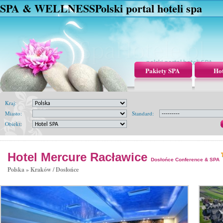
SPA & WELLNESS
Polski portal hoteli spa
Pakiety SPA
Hot
Kraj:
Miasto:
Standard:
Obiekt:
Hotel Mercure Racławice
Dosłońce Conference & SPA
Polska »
Kraków / Dosłońce