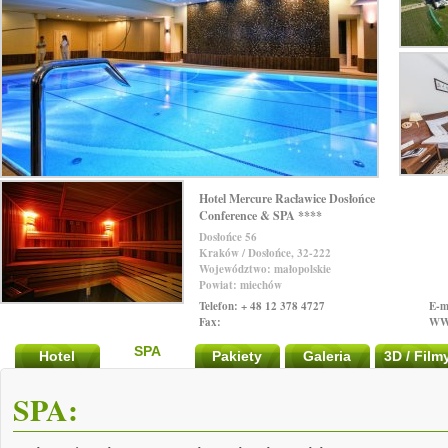
Hotel Mercure Racławice Dosłońce
Conference & SPA ****
Dosłońce 56
Kraków / Dosłońce, 32-222
Województwo: małopolskie
Powiat: miechów
Telefon: + 48 12 378 4727
E-m
Fax:
WW
SPA
Hotel
Pakiety
Galeria
3D / Film
SPA: