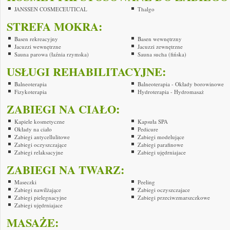
JANSSEN COSMECEUTICAL
Thalgo
STREFA MOKRA:
Basen rekreacyjny
Basen wewnętrzny
Jacuzzi wewnętrzne
Jacuzzi zewnętrzne
Sauna parowa (łaźnia rzymska)
Sauna sucha (fińska)
USŁUGI REHABILITACYJNE:
Balneoterapia
Balneoterapia - Okłady borowinowe
Fizykoterapia
Hydroterapia - Hydromasaż
ZABIEGI NA CIAŁO:
Kapiele kosmetyczne
Kapsuła SPA
Okłady na ciało
Pedicure
Zabiegi antycellulitowe
Zabiegi modelujące
Zabiegi oczyszczające
Zabiegi parafinowe
Zabiegi relaksacyjne
Zabiegi ujędrniajace
ZABIEGI NA TWARZ:
Maseczki
Peeling
Zabiegi nawilżające
Zabiegi oczyszczajace
Zabiegi pielegnacyjne
Zabiegi przeciwzmarszczkowe
Zabiegi ujędrniajace
MASAŻE: