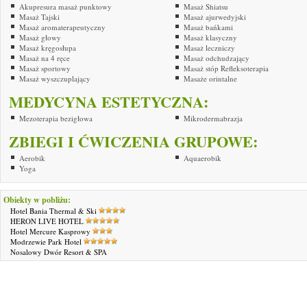
Akupresura masaż punktowy
Masaż Shiatsu
Masaż Tajski
Masaż ajurwedyjski
Masaż aromaterapeutyczny
Masaż bańkami
Masaż głowy
Masaż klasyczny
Masaż kręgosłupa
Masaż leczniczy
Masaż na 4 ręce
Masaż odchudzający
Masaż sportowy
Masaż stóp Refleksoterapia
Masaż wyszczuplający
Masaże orintalne
MEDYCYNA ESTETYCZNA:
Mezoterapia bezigłowa
Mikrodermabrazja
ZBIEGI I ĆWICZENIA GRUPOWE:
Aerobik
Aquaerobik
Yoga
Obiekty w pobliżu:
Hotel Bania Thermal & Ski
HERON LIVE HOTEL
Hotel Mercure Kasprowy
Modrzewie Park Hotel
Nosalowy Dwór Resort & SPA
Reklama
|
O firmie
|
Mapa stro