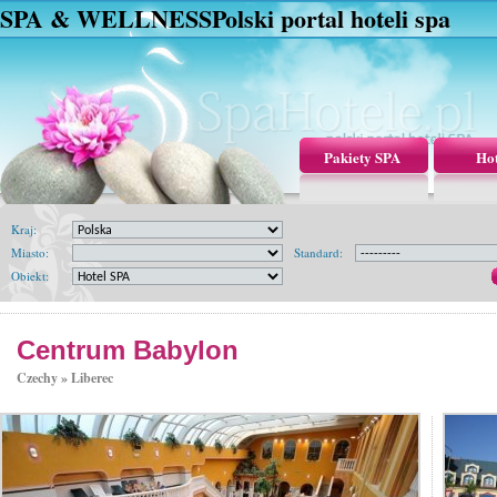
SPA & WELLNESS
Polski portal hoteli spa
Pakiety SPA
Hot
Kraj:
Miasto:
Standard:
Obiekt:
Centrum Babylon
Czechy »
Liberec