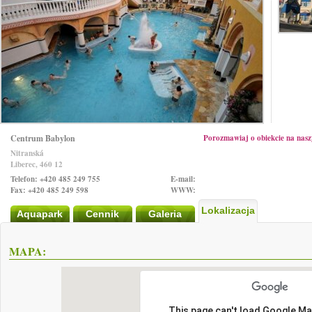
Centrum Babylon
Porozmawiaj o obiekcie na na
Nitranská
Liberec, 460 12
Telefon: +420 485 249 755
E-mail:
Fax: +420 485 249 598
WWW:
Lokalizacja
Aquapark
Cennik
Galeria
MAPA:
This page can't load Google Ma