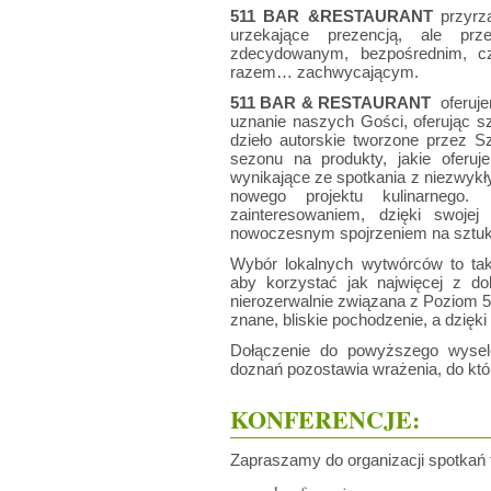
511 BAR &RESTAURANT
przyrzą
urzekające prezencją, ale pr
zdecydowanym, bezpośrednim, 
razem… zachwycającym.
511 BAR & RESTAURANT
oferujem
uznanie naszych Gości, oferując s
dzieło autorskie tworzone przez S
sezonu na produkty, jakie oferuj
wynikające ze spotkania z niezwykł
nowego projektu kulinarnego
zainteresowaniem, dzięki swojej
nowoczesnym spojrzeniem na sztukę
Wybór lokalnych wytwórców to ta
aby korzystać jak najwięcej z dob
nierozerwalnie związana z Poziom 5
znane, bliskie pochodzenie, a dzięk
Dołączenie do powyższego wysele
doznań pozostawia wrażenia, do któ
KONFERENCJE:
Zapraszamy do organizacji spotka