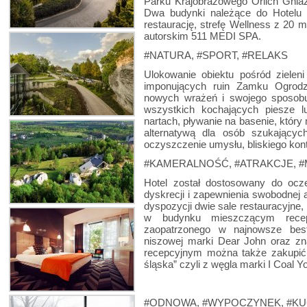
Parku Krajobrazowego Orlich Gniaz
Dwa budynki należące do Hotelu 
restaurację, strefę Wellness z 20 
autorskim 511 MEDI SPA.
#NATURA, #SPORT, #RELAKS
Ulokowanie obiektu pośród zielen
imponujących ruin Zamku Ogrodz
nowych wrażeń i swojego sposobu
wszystkich kochających piesze l
nartach, pływanie na basenie, który
alternatywą dla osób szukającyc
oczyszczenie umysłu, bliskiego kont
#KAMERALNOŚĆ, #ATRAKCJE, 
Hotel został dostosowany do ocze
dyskrecji i zapewnienia swobodnej 
dyspozycji dwie sale restauracyjne,
w budynku mieszczącym recep
zaopatrzonego w najnowsze bes
niszowej marki Dear John oraz z
recepcyjnym można także zakupić 
śląska” czyli z węgla marki I Coal Y
#ODNOWA, #WYPOCZYNEK, #KU