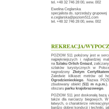
tel. +48 32 746 28 00, wew. 002
Ewelina Ceglarska
specjalista ds. sprzedaży grupowej
e.ceglarska@poziom511.com
tel. +48 32 746 28 00, wew. 002
REKREACJA/WYPOCZ
POZIOM 511 położony jest w ser
najpiękniejszych i najbardziej m
na
Szlaku Orlich Gniazd
, zaliczan
szlaków turystycznych w Polsc
nagrodzony
Złotym Certyfikatem
Zaledwie kilkaset metrów od ho
Ogrodzienieckiego
. Nazwa POZI
zbudowany obiekt (
511 m n.p.m.
)
obszaru
parku krajobrazowego
.
POZIOM 511 jest doskonałą bazą w
także dla narciarzy biegowych. W
łatwych, o charakterze rekreacyjn
bardzo dobrej kondycji i techniki, 