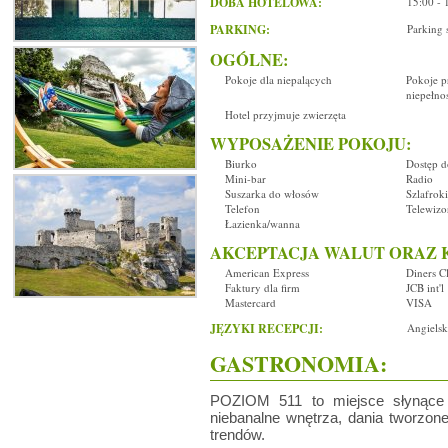
DOBA HOTELOWA:
15:00 - 
PARKING:
Parking 
OGÓLNE:
Pokoje dla niepalących
Pokoje p
niepełno
Hotel przyjmuje zwierzęta
WYPOSAŻENIE POKOJU:
Biurko
Dostęp do
Mini-bar
Radio
Suszarka do włosów
Szlafroki
Telefon
Telewizo
Łazienka/wanna
AKCEPTACJA WALUT ORAZ 
American Express
Diners C
Faktury dla firm
JCB int'l
Mastercard
VISA
JĘZYKI RECEPCJI:
Angielsk
GASTRONOMIA:
POZIOM 511 to miejsce słynące z
niebanalne wnętrza, dania tworzon
trendów.