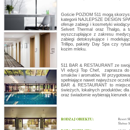
Goście POZIOM 511 mogą skorzystać
kategorii NAJLEPSZE DESIGN SP
oferuje zabiegi i kosmetyki wiodąc
Selvert Thermal oraz Thalgo, a t
wyszczuplające z zakresu medycy
zabiegi detoksykujące i modelu
Trillipo, pakiety Day Spa czy rytu
kozim mleku.
511 BAR & RESTAURANT ze swoją S
VI edycji Top Chef, zaprasza do
smaków i aromatów. W przygotowane
spełniające nawet najwyższe oczeki
BAR & RESTAURANT to miejsce st
świeżych, lokalnych produktów; dla l
oraz świadomie wybierają kierunek c
RODZAJ OBIEKTU:
Resort S
Ślubne 