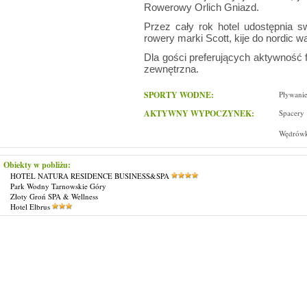
Rowerowy Orlich Gniazd.
Przez cały rok hotel udostępnia s
rowery marki Scott, kije do nordic wa
Dla gości preferujących aktywność f
zewnętrzna.
SPORTY WODNE:
Pływani
AKTYWNY WYPOCZYNEK:
Spacery
Wędrówk
Obiekty w pobliżu:
HOTEL NATURA RESIDENCE BUSINESS&SPA
Park Wodny Tarnowskie Góry
Złoty Groń SPA & Wellness
Hotel Elbrus
Reklama
|
O firmie
|
Mapa stro
Copyright © 2009 - 2