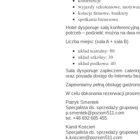
konferencje
wyjazdy szkoleniowe, motywacy
kolacje firmowe, bankiety
spotkania biznesowe
Hotel dysponuje salą konferencyjną
potrzeb – podzielić można na dwa mn
Liczba miejsc (sala A + sala B)
układ teatralny: 80
układ szkolny: 30
układ podkowa: 40
Sala dysponuje zapleczem cateri
oraz posiada dostęp do Internetu 
Zapewniamy pełną obsługę gastron
W
celu dokonania rezerwacji prosi
Patryk Smentek
Specjalista ds. sprzedaży grupowej
p.smentek@poziom511.com
tel. +48 692 685 455
Kamil Koścień
Specjalista ds. sprzedaży grupowej
k.koscien@poziom511.com