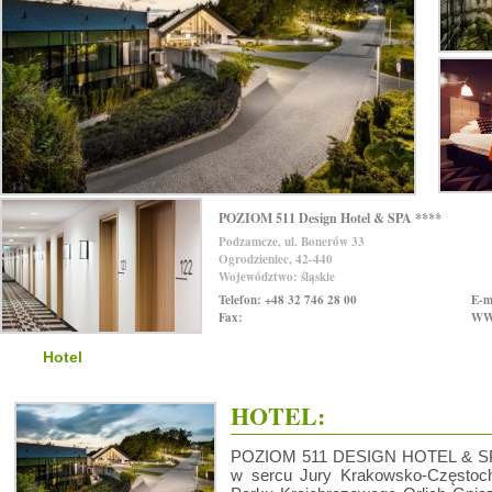
POZIOM 511 Design Hotel & SPA ****
Podzamcze, ul. Bonerów 33
Ogrodzieniec, 42-440
Województwo: śląskie
Telefon: +48 32 746 28 00
E-m
Fax:
WW
Hotel
SPA
Galeria
Lokalizacja
HOTEL:
POZIOM 511 DESIGN HOTEL & SPA 
w sercu Jury Krakowsko-Częstoch