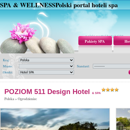
SPA & WELLNESS
Polski portal hoteli spa
Pakiety SPA
Hot
Kraj:
Miasto:
Standard:
Obiekt:
POZIOM 511 Design Hotel
& SPA
Polska »
Ogrodzieniec