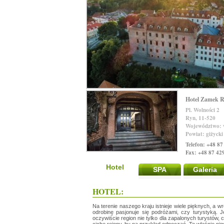
Hotel Zamek R
Pl. Wolności 2
Ryn, 11-520
Województwo: 
Powiat: giżycki
Telefon: +48 87
Fax: +48 87 42
Hotel
SPA
Galeria
HOTEL:
Na terenie naszego kraju istnieje wiele pięknych, a 
odrobinę pasjonuje się podróżami, czy turystyką. 
oczywiście region nie tylko dla zapalonych turystów, c