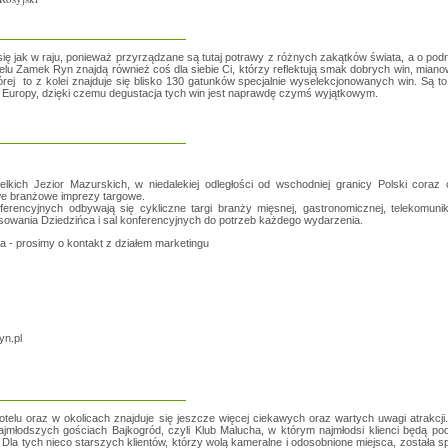
ię jak w raju, ponieważ przyrządzane są tutaj potrawy z różnych zakątków świata, a o podn
telu Zamek Ryn znajdą również coś dla siebie Ci, którzy reflektują smak dobrych win, miano
órej to z kolei znajduje się blisko 130 gatunków specjalnie wyselekcjonowanych win. Są to
Europy, dzięki czemu degustacja tych win jest naprawdę czymś wyjątkowym.
ch Jezior Mazurskich, w niedalekiej odległości od wschodniej granicy Polski coraz 
we branżowe imprezy targowe.
erencyjnych odbywają się cykliczne targi branży mięsnej, gastronomicznej, telekomunik
osowania Dziedzińca i sal konferencyjnych do potrzeb każdego wydarzenia.
a - prosimy o kontakt z działem marketingu
yn.pl
otelu oraz w okolicach znajduje się jeszcze więcej ciekawych oraz wartych uwagi atrakcji.
jmłodszych gościach Bajkogród, czyli Klub Malucha, w którym najmłodsi klienci będą po
Dla tych nieco starszych klientów, którzy wolą kameralne i odosobnione miejsca, została sp