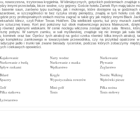
, nowoczesna, trzytorowa kręgielnia. W klimatycznych, gotyckich podziemiach znajduje s
między innymi przeciwfala, bicze wodne, czy gejzery. Goście hotelu Zamek Ryn mają także m
 basenie saun, zarówno typu suchego, jak i mokrego, które dostępne są w godzinach 
azardowe, w szczególności te bez ryzyka straty pieniędzy, znajdą w tym hotelu coś dla
gdzie przy profesjonalnych stołach można zagrać w takie gry jak między innymi Black Jac
teksański klincz, czyli Poker Texas Hold'em. Dla wielbicieli sportu, tuż przy murach za
e sztucznej trawy. Kort jest położony tuż obok malowniczego jeziora Mateuszek, dzię
również pięknymi widokami. W cenie noclegu wliczona zostaje także sala fitness, któr
sztę pobytu. W samym zamku, w sali myśliwskiej, znajduje się nic innego jak sala bi
kominek oraz bar. Oprócz tych atrakcji na gości czeka również kilka innych atrakcji, ta
łego kompleksu zamkowego w towarzystwie przewodnika, czy na przykład opatrzone w 
tradycyjne jadło i trunki tak zwane biesiady rycerskie, podczas których zobaczymy międz
ych i ciekawych opowieści.
Kajakowanie
Narty wodne
Nurkowanie
Nurkowanie z butlą
Nurkowanie z maska
Pływanie
Spływ rzekami
Wędkarstwo
Żeglarstwo
Bilard
Kręgle
Nordic Walking
Spacery
Wypożyczalnia rowerów
Wędrówki piesze
Golf
Mini-golf
Piłka nożna
Piłka siatkowa
Tenis
Tenis stołowy
Łyżwiarstwo