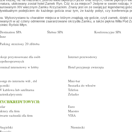
dzie indziej, niż na mazurach, pośród wielu błękitnych jezior oraz innych, równie pięknych e
ka natura, ulokowany został hotel Zamek Ryn. Cóż to za miejsce? Jedyne w swoim rodzaju. H
staurowanym XIV wiecznym Zamku Krzyżackim. Znany jest on ze swojej już legendarnej gośc
ndywidualnym podejściem do każdego gościa oraz tym, że każdy pobyt, czy konferencja p
na. Wykorzystano tu charakter miejsca w którym znajdują się goście, czyli zamek, dzięki 
owanych w aż cztery odmiennie zaaranżowane skrzydła Zamku, a także piękna Willa Pod 
ciniec Ryński Młyn.
Destination SPA
Ślubne SPA
Konferencyjne SPA
Inne
Parking strzeżony 20 zł/doba
okoje przystosowane dla osób
Internet przewodowy
iepełnosprawnych
erminal internetowy w lobby
Hotel przyjmuje zwierzęta
ostęp do internetu wifi , dsl
Mini-bar
ęczniki
Suszarka do włosów
V kablowa lub satelitarna
Telefon
azienka/prysznic
Żelazko
CZYCH/KREDYTOWYCH:
olar
Euro
aktury dla firm
Maestro
twarte rachunki dla firm
VISA
Angielski
Niemiecki
Rosyjski