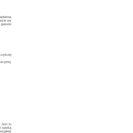
iebienia
wicie we
 gatunki
częściej
acyjnej,
 Jest to
d opieką
ecjalnie