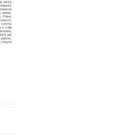
ię także
ożliwość
otwarcia
 siebie.
k, Poker
mkowych,
ki czemu
a z całą
lardowa,
kich jak
piękne,
y innymi