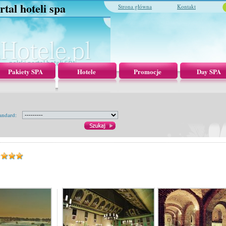
rtal hoteli spa
Strona główna
Kontakt
Pakiety SPA
Hotele
Promocje
Day SPA
andard: