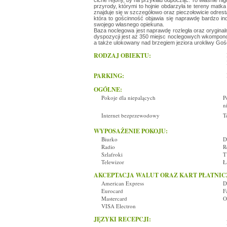
ciche rejony, by na przykład odpocząć. To właśnie nig
przyrody, którymi to hojnie obdarzyła te tereny mat
znajduje się w szczegółowo oraz pieczołowicie odre
która to gościnność objawia się naprawdę bardzo i
swojego własnego opiekuna.
Baza noclegowa jest naprawdę rozległa oraz oryginal
dyspozycji jest aż 350 miejsc noclegowych wkompon
a także ulokowany nad brzegiem jeziora urokliwy Goś
RODZAJ OBIEKTU:
PARKING:
OGÓLNE:
Pokoje dla niepalących
P
n
Internet bezprzewodowy
T
WYPOSAŻENIE POKOJU:
Biurko
D
Radio
R
Szlafroki
T
Telewizor
Ł
AKCEPTACJA WALUT ORAZ KART PŁATNI
American Express
D
Eurocard
F
Mastercard
O
VISA Electron
JĘZYKI RECEPCJI: