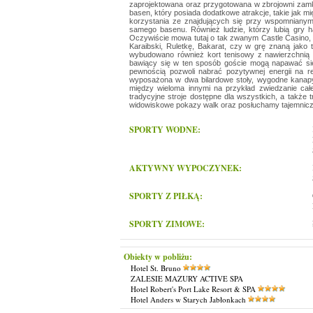
zaprojektowana oraz przygotowana w zbrojowni zamku
basen, który posiada dodatkowe atrakcje, takie jak 
korzystania ze znajdujących się przy wspomnianym
samego basenu. Również ludzie, którzy lubią gry h
Oczywiście mowa tutaj o tak zwanym Castle Casino, 
Karaibski, Ruletkę, Bakarat, czy w grę znaną jako 
wybudowano również kort tenisowy z nawierzchnią z
bawiący się w ten sposób goście mogą napawać się 
pewnością pozwoli nabrać pozytywnej energii na re
wyposażona w dwa bilardowe stoły, wygodne kanapy, 
między wieloma innymi na przykład zwiedzanie ca
tradycyjne stroje dostępne dla wszystkich, a także 
widowiskowe pokazy walk oraz posłuchamy tajemnicz
SPORTY WODNE:
AKTYWNY WYPOCZYNEK:
SPORTY Z PIŁKĄ:
SPORTY ZIMOWE:
Obiekty w pobliżu:
Hotel St. Bruno
ZALESIE MAZURY ACTIVE SPA
Hotel Robert's Port Lake Resort & SPA
Hotel Anders w Starych Jabłonkach