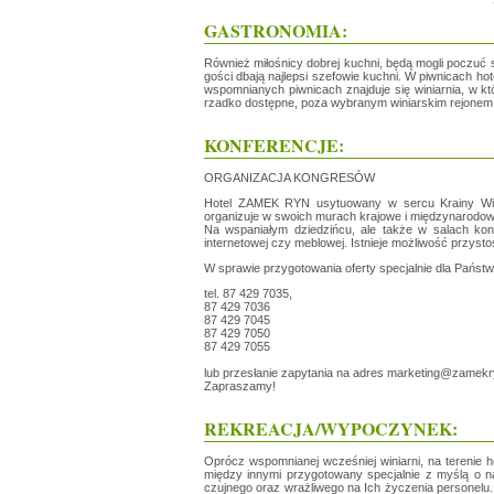
GASTRONOMIA:
Również miłośnicy dobrej kuchni, będą mogli poczuć s
gości dbają najlepsi szefowie kuchni. W piwnicach ho
wspomnianych piwnicach znajduje się winiarnia, w kt
rzadko dostępne, poza wybranym winiarskim rejonem 
KONFERENCJE:
ORGANIZACJA KONGRESÓW
Hotel ZAMEK RYN usytuowany w sercu Krainy Wielki
organizuje w swoich murach krajowe i międzynarodo
Na wspaniałym dziedzińcu, ale także w salach konf
internetowej czy meblowej. Istnieje możliwość przyst
W sprawie przygotowania oferty specjalnie dla Państw
tel. 87 429 7035,
87 429 7036
87 429 7045
87 429 7050
87 429 7055
lub przesłanie zapytania na adres marketing@zamekr
Zapraszamy!
REKREACJA/WYPOCZYNEK:
Oprócz wspomnianej wcześniej winiarni, na terenie h
między innymi przygotowany specjalnie z myślą o na
czujnego oraz wrażliwego na Ich życzenia personelu. 