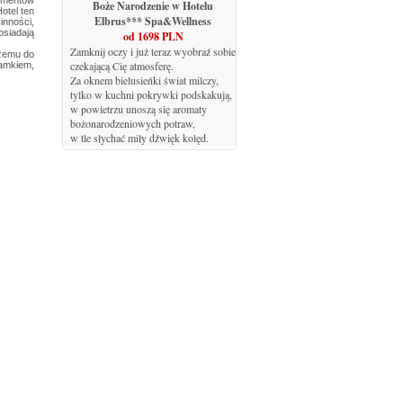
lementów
Boże Narodzenie w Hotelu
otel ten
Elbrus*** Spa&Wellness
inności,
osiadają
od 1698 PLN
Zamknij oczy i już teraz wyobraź sobie
czemu do
czekającą Cię atmosferę.
Zamkiem,
Za oknem bielusieńki świat milczy,
tylko w kuchni pokrywki podskakują,
w powietrzu unoszą się aromaty
bożonarodzeniowych potraw,
w tle słychać miły dźwięk kolęd.