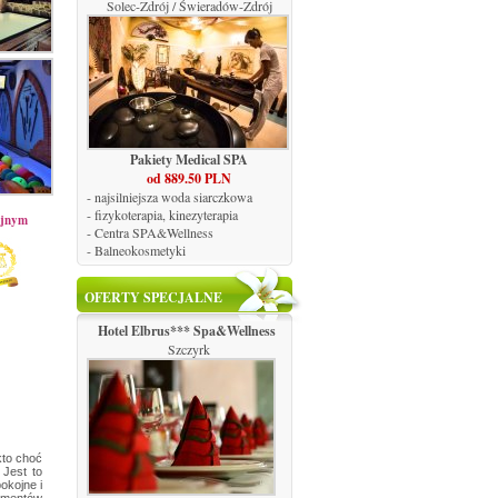
Solec-Zdrój / Świeradów-Zdrój
Pakiety Medical SPA
od 889.50 PLN
- najsilniejsza woda siarczkowa
- fizykoterapia, kinezyterapia
yjnym
- Centra SPA&Wellness
- Balneokosmetyki
OFERTY SPECJALNE
Hotel Elbrus*** Spa&Wellness
Szczyrk
kto choć
 Jest to
okojne i