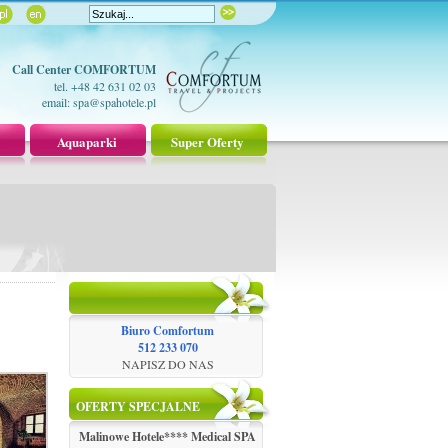
Call Center COMFORTUM
tel. +48 42 631 02 03
email:
spa@spahotele.pl
Aquaparki
Super Oferty
Biuro Comfortum
512 233 070
NAPISZ DO NAS
OFERTY SPECJALNE
Malinowe Hotele**** Medical SPA