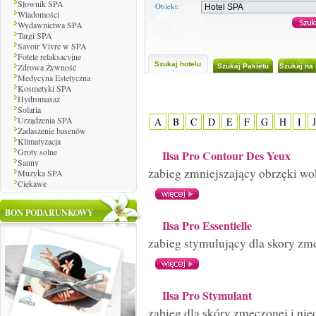
Słownik SPA
Obiekt:
Wiadomości
Wydawnictwa SPA
Targi SPA
Savoir Vivre w SPA
Fotele relaksacyjne
Szukaj hotelu
Zdrowa Żywność
Szukaj Pakietu
Szukaj na
Medycyna Estetyczna
Kosmetyki SPA
Słownik SPA
Hydromasaż
Solaria
Urządzenia SPA
A
B
C
D
E
F
G
H
I
Zadaszenie basenów
Klimatyzacja
Groty solne
Ilsa Pro Contour Des Yeux
Sauny
zabieg zmniejszający obrzęki wok
Muzyka SPA
Ciekawe
BON PODARUNKOWY
Ilsa Pro Essentielle
zabieg stymulujący dla skory zmec
Ilsa Pro Stymulant
zabieg dla skóry zmęczonej i nied