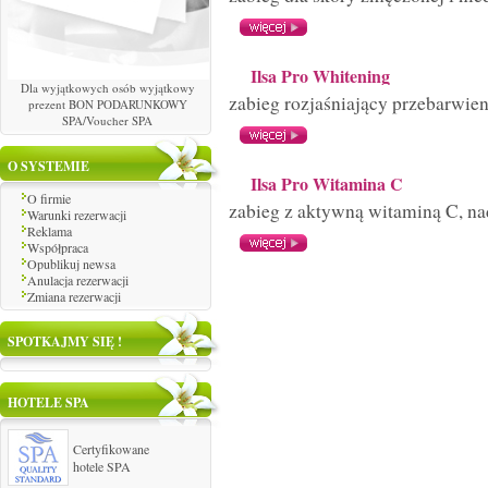
Ilsa Pro Whitening
Dla wyjątkowych osób wyjątkowy
zabieg rozjaśniający przebarwienia
prezent BON PODARUNKOWY
SPA/Voucher SPA
O SYSTEMIE
Ilsa Pro Witamina C
O firmie
zabieg z aktywną witaminą C, nada
Warunki rezerwacji
Reklama
Współpraca
Opublikuj newsa
Anulacja rezerwacji
Zmiana rezerwacji
SPOTKAJMY SIĘ !
HOTELE SPA
Certyfikowane
hotele SPA