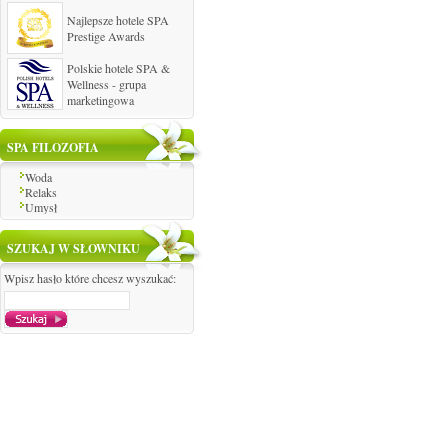
Najlepsze hotele SPA
Prestige Awards
Polskie hotele SPA &
Wellness - grupa
marketingowa
SPA FILOZOFIA
Woda
Relaks
Umysł
SZUKAJ W SŁOWNIKU
Wpisz hasło które chcesz wyszukać:
Reklama
|
O firmie
|
Mapa stro
Copyright © 2009 - 2