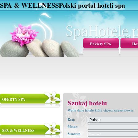
SPA & WELLNESS
Polski portal hoteli spa
Pakiety SPA
Hot
OFERTY SPA
Szukaj hotelu
Wpisz dane hotelu który chcesz zarezerwować
Kraj:
Miasto:
SPA & WELLNESS
Standard: