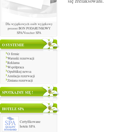
się zrelaksowani.
Dla wyjątkowych osób wyjątkowy
prezent BON PODARUNKOWY
SPA/Voucher SPA
O SYSTEMIE
O firmie
Warunki rezerwacji
Reklama
Współpraca
Opublikuj newsa
Anulacja rezerwacji
Zmiana rezerwacji
SPOTKAJMY SIĘ !
HOTELE SPA
Certyfikowane
hotele SPA