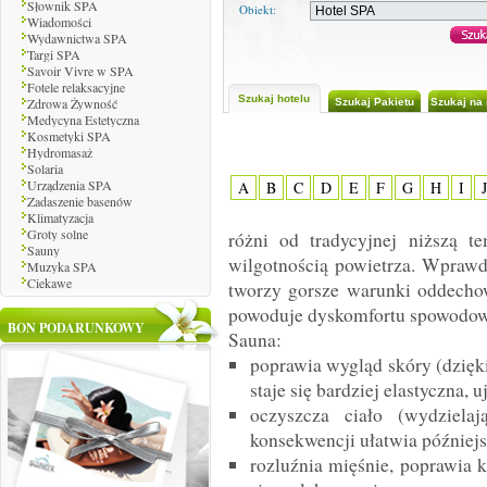
Słownik SPA
Obiekt:
Wiadomości
Wydawnictwa SPA
Targi SPA
Savoir Vivre w SPA
Fotele relaksacyjne
Szukaj hotelu
Zdrowa Żywność
Szukaj Pakietu
Szukaj na
Medycyna Estetyczna
Kosmetyki SPA
Sauna parowa
Hydromasaż
Solaria
Urządzenia SPA
A
B
C
D
E
F
G
H
I
Zadaszenie basenów
Klimatyzacja
Groty solne
różni od tradycyjnej niższą t
Sauny
wilgotnością powietrza. Wprawd
Muzyka SPA
Ciekawe
tworzy gorsze warunki oddechowe
powoduje dyskomfortu spowodow
BON PODARUNKOWY
Sauna:
poprawia wygląd skóry (dzięk
staje się bardziej elastyczna, u
oczyszcza ciało (wydziel
konsekwencji ułatwia późniejs
rozluźnia mięśnie, poprawia k