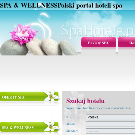
SPA & WELLNESS
Polski portal hoteli spa
Pakiety SPA
Hot
OFERTY SPA
Szukaj hotelu
Wpisz dane hotelu który chcesz zarezerwować
Kraj:
Miasto:
SPA & WELLNESS
Standard: