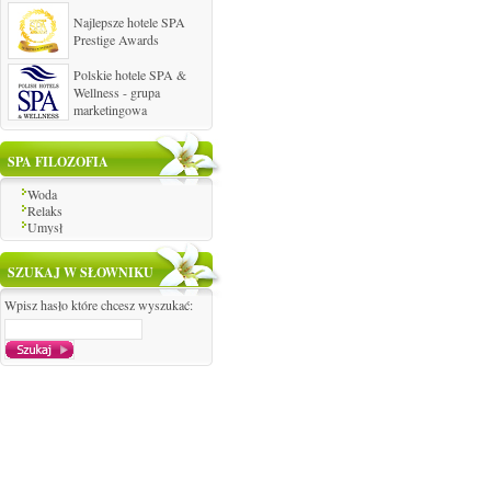
Najlepsze hotele SPA
Prestige Awards
Polskie hotele SPA &
Wellness - grupa
marketingowa
SPA FILOZOFIA
Woda
Relaks
Umysł
SZUKAJ W SŁOWNIKU
Wpisz hasło które chcesz wyszukać:
Reklama
|
O firmie
|
Mapa stro
Copyright © 2009 - 2